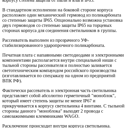
корпусу степень защиты от пыли и влаги IP65.
В стандартном исполнении на боковой стороне корпуса
расположен один механический гермовод из поликарбоната
со степенью защиты IP65. Опционально возможна установка
двух гермоводов со степенью защиты IP65 на торцевых
сторонах корпуса для соединения светильников в группы.
Рассеиватель выполнен из прозрачного УФ-
стабилизированного ударопрочного поликарбоната.
Печатная плата c напаянными светодиодами и электронными
компонентами располагается внутри специальной ниши с
тыльной стороны рассеивателя и полностью заливается
светотехническим компаундом российского производства
(изготавливается по спецзаказу на одном из предприятий
ВПК РФ).
Фактически рассеватель и электронная часть светильника
представляет собой абсолютно герметичный "моноблок",
который имеет степень защиты не менее IP67 и
прикручивается к корпусу светильника 4 винтами. С тыльной
стороны данного "моноблока" выходят 2 провода с
самозажимными клеммниками WAGO.
Расключение происходит внутри корпуса светильника.