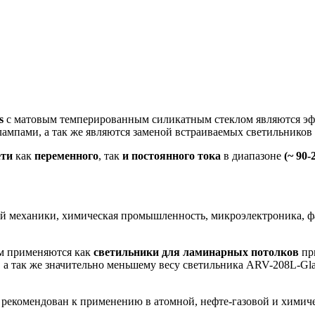
ss
с матовым темперированным силикатным стеклом являются э
мпами, а так же являются заменой встраиваемых светильников 
ети
как
переменного
, так
и постоянного тока
в диапазоне
(~ 90-
ной механики, химическая промышленность, микроэлектроника, 
м применяются как
светильники для ламинарных потолков
пр
, а так же значительно меньшему весу светильника ARV-208L-G
екомендован к применению в атомной, нефте-газовой и химичес